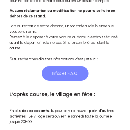
pour ne pas faire attendre ceux qui ont un dossier complet.
Aucune réclamation ou modification ne pourra se faire en
dehors de ce stand.
Lors du retrait de votre dossard, un sac cadeau de bienvenue
vous sera remis.
Pensez à le déposer à votre voiture ou dans un endroit sécurisé
avant le départ afin de ne pas être encombré pendant la
course.
Si tu recherches d’autres informations, c’est juste ici :
Infos et F.A.Q.
L’après course, le village en fête :
En plus
des exposants
, tu pourras y retrouver
plein d’autres
activités
! Le village sera ouvert le samedi toute la journée
jusqu'à 20H00.