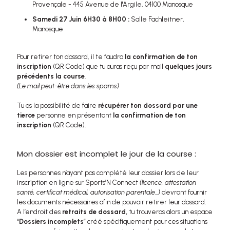
Provençale - 445 Avenue de l'Argile, 04100 Manosque
Samedi 27 Juin 6H30 à 8H00 :
Salle Fachleitner,
Manosque
Pour retirer ton dossard, il te faudra
la confirmation de ton
inscription
(QR Code) que tu auras reçu par mail
quelques jours
précédents la course
.
(Le mail peut-être dans les spams)
Tu as la possibilité de faire
récupérer ton dossard par une
tierce
personne en présentant
la confirmation de ton
inscription
(QR Code).
Mon dossier est incomplet le jour de la course :
Les personnes n’ayant pas complété leur dossier lors de leur
inscription en ligne sur Sports’N Connect
(licence, attestation
santé, certificat médical, autorisation parentale...)
devront fournir
les documents nécessaires afin de pouvoir retirer leur dossard.
A l’endroit des
retraits de dossard,
tu trouveras alors un espace
“
Dossiers incomplets
” créé spécifiquement pour ces situations